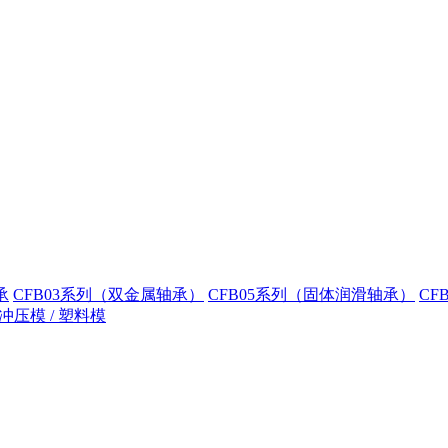
承
CFB03系列（双金属轴承）
CFB05系列（固体润滑轴承）
CF
冲压模 / 塑料模