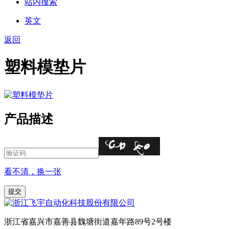
站内搜索
英文
返回
塑料模垫片
产品描述
看不清，换一张
浙江省嘉兴市嘉善县魏塘街道嘉年路89号2号楼