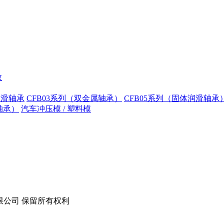
数
润滑轴承
CFB03系列（双金属轴承）
CFB05系列（固体润滑轴承
轴承）
汽车冲压模 / 塑料模
技股份有限公司 保留所有权利