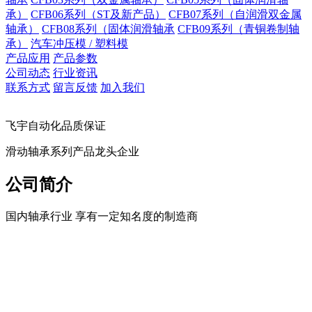
承）
CFB06系列（ST及新产品）
CFB07系列（自润滑双金属
轴承）
CFB08系列（固体润滑轴承
CFB09系列（青铜卷制轴
承）
汽车冲压模 / 塑料模
产品应用
产品参数
公司动态
行业资讯
联系方式
留言反馈
加入我们
飞宇自动化品质保证
滑动轴承系列产品龙头企业
公司简介
国内轴承行业 享有一定知名度的制造商