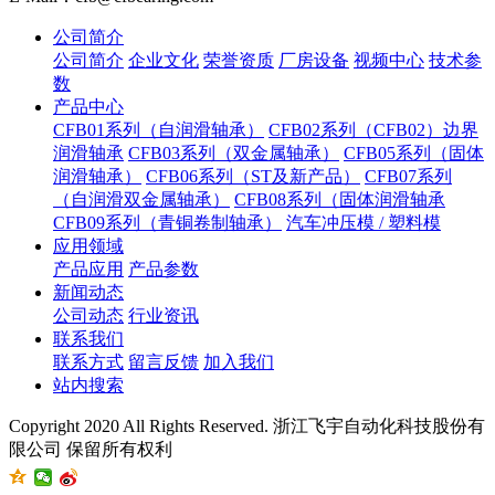
公司简介
公司简介
企业文化
荣誉资质
厂房设备
视频中心
技术参
数
产品中心
CFB01系列（自润滑轴承）
CFB02系列（CFB02）边界
润滑轴承
CFB03系列（双金属轴承）
CFB05系列（固体
润滑轴承）
CFB06系列（ST及新产品）
CFB07系列
（自润滑双金属轴承）
CFB08系列（固体润滑轴承
CFB09系列（青铜卷制轴承）
汽车冲压模 / 塑料模
应用领域
产品应用
产品参数
新闻动态
公司动态
行业资讯
联系我们
联系方式
留言反馈
加入我们
站内搜索
Copyright 2020 All Rights Reserved. 浙江飞宇自动化科技股份有
限公司 保留所有权利