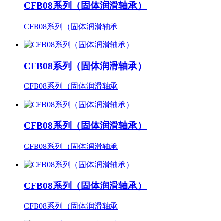
CFB08系列（固体润滑轴承）
CFB08系列（固体润滑轴承
CFB08系列（固体润滑轴承）
CFB08系列（固体润滑轴承
CFB08系列（固体润滑轴承）
CFB08系列（固体润滑轴承
CFB08系列（固体润滑轴承）
CFB08系列（固体润滑轴承