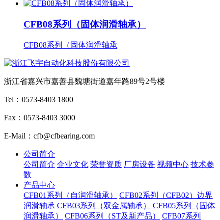
CFB08系列（固体润滑轴承）
CFB08系列（固体润滑轴承
浙江省嘉兴市嘉善县魏塘街道嘉年路89号2号楼
Tel：0573-8403 1800
Fax：0573-8403 3000
E-Mail：cfb@cfbearing.com
公司简介
公司简介
企业文化
荣誉资质
厂房设备
视频中心
技术参
数
产品中心
CFB01系列（自润滑轴承）
CFB02系列（CFB02）边界
润滑轴承
CFB03系列（双金属轴承）
CFB05系列（固体
润滑轴承）
CFB06系列（ST及新产品）
CFB07系列