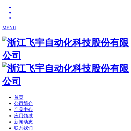
MENU
首页
公司简介
产品中心
应用领域
新闻动态
联系我们