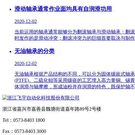
滑动轴承通常作业面均具有自润滑功用
2020-12-02
当前运用的轴承通常能够分为翻滚轴承与滑动轴承；翻滚
时发作的是滑动冲突；翻滚冲突力的巨细首要取决与制作
无油轴承的分类
2020-12-02
无油轴承根据产品结构的不同，可以分为固体镶嵌式轴承
(PTFE)、二硫化钼等采用镶嵌的工艺埋入高力黄铜、
体润滑与轴摩擦，形成油粉并存润滑的特色，既保护轴不
浙江省嘉兴市嘉善县魏塘街道嘉年路89号2号楼
Tel：0573-8403 1800
Fax：0573-8403 3000