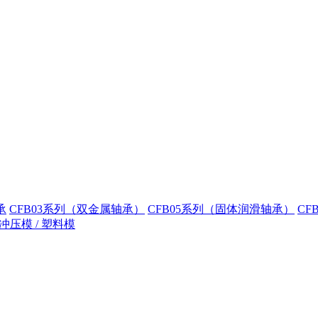
承
CFB03系列（双金属轴承）
CFB05系列（固体润滑轴承）
CF
冲压模 / 塑料模