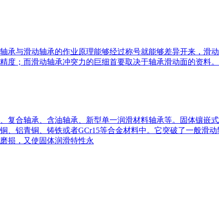
轴承与滑动轴承的作业原理能够经过称号就能够差异开来，滑动
精度；而滑动轴承冲突力的巨细首要取决于轴承滑动面的资料。
、复合轴承、含油轴承、新型单一润滑材料轴承等。固体镶嵌式
锡青铜、铝青铜、铸铁或者GCr15等合金材料中。它突破了一般
磨损，又使固体润滑特性永