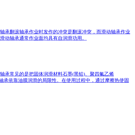
轴承翻滚轴承作业时发作的冲突是翻滚冲突，而滑动轴承作业
滑动轴承通常作业面均具有自润滑功用。
轴承常见的是把固体润滑材料石墨(黑铅)、聚四氟乙烯
滑动轴承依靠油膜润滑的局限性。在使用过程中，通过摩擦热使固