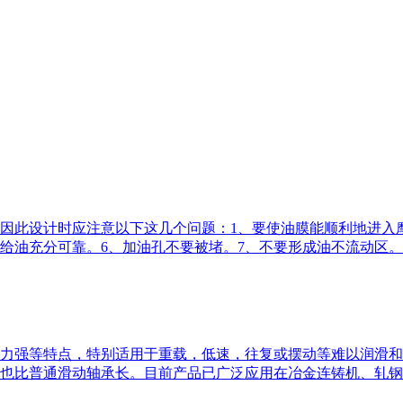
因此设计时应注意以下这几个问题：1、要使油膜能顺利地进入
环给油充分可靠。6、加油孔不要被堵。7、不要形成油不流动区
力强等特点，特别适用于重载，低速，往复或摆动等难以润滑和
也比普通滑动轴承长。目前产品已广泛应用在冶金连铸机、轧钢