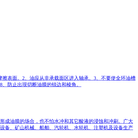
摩擦表面。2、油应从非承载面区进入轴承。3、不要使全环油槽
。8、防止出现切断油膜的锐边和棱角。
形成油膜的场合，也不怕水冲和其它酸液的浸蚀和冲刷。广大
设备、矿山机械、船舶、汽轮机、水轮机、注塑机及设备生产