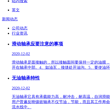
站内搜索
英文
新闻动态
公司动态
行业资讯
滑动轴承应要注意的事项
2020-12-02
滑动轴承是面接触的，所以接触面间要保持一定的油膜，
开在轴承中部。4、如油瓦，接缝处开油沟。5、要使油
无油轴承特性
2020-12-02
无油轴承它具有承载能力高，耐冲击，耐高温，自润滑能
用户普遍反映镶嵌轴承不仅节油，节能，而且其工作寿命
流水线中。