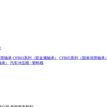
数
润滑轴承
CFB03系列（双金属轴承）
CFB05系列（固体润滑轴承
轴承）
汽车冲压模 / 塑料模
技股份有限公司 保留所有权利