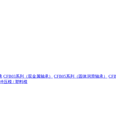
承
CFB03系列（双金属轴承）
CFB05系列（固体润滑轴承）
CF
冲压模 / 塑料模