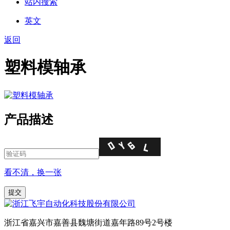
站内搜索
英文
返回
塑料模轴承
产品描述
看不清，换一张
浙江省嘉兴市嘉善县魏塘街道嘉年路89号2号楼