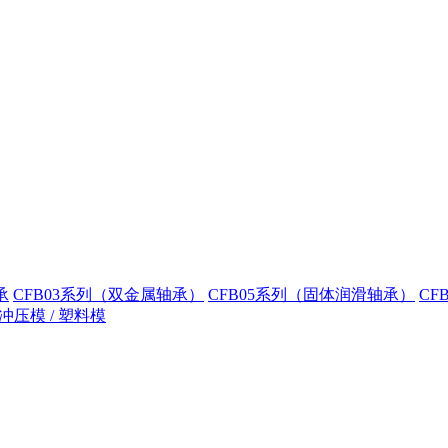
承
CFB03系列（双金属轴承）
CFB05系列（固体润滑轴承）
CF
冲压模 / 塑料模