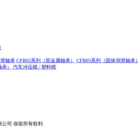
数
润滑轴承
CFB03系列（双金属轴承）
CFB05系列（固体润滑轴承
轴承）
汽车冲压模 / 塑料模
技股份有限公司 保留所有权利