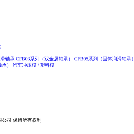
数
润滑轴承
CFB03系列（双金属轴承）
CFB05系列（固体润滑轴承
轴承）
汽车冲压模 / 塑料模
技股份有限公司 保留所有权利