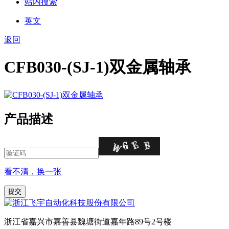
站内搜索
英文
返回
CFB030-(SJ-1)双金属轴承
产品描述
看不清，换一张
浙江省嘉兴市嘉善县魏塘街道嘉年路89号2号楼