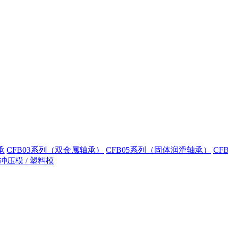
承
CFB03系列（双金属轴承）
CFB05系列（固体润滑轴承）
CF
冲压模 / 塑料模