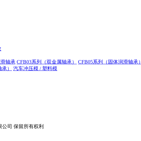
数
润滑轴承
CFB03系列（双金属轴承）
CFB05系列（固体润滑轴承
轴承）
汽车冲压模 / 塑料模
技股份有限公司 保留所有权利