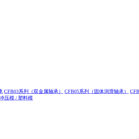
承
CFB03系列（双金属轴承）
CFB05系列（固体润滑轴承）
CF
冲压模 / 塑料模