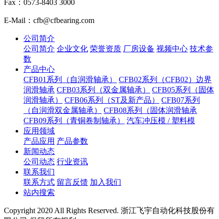
Fax：0573-8403 3000
E-Mail：cfb@cfbearing.com
公司简介
公司简介
企业文化
荣誉资质
厂房设备
视频中心
技术参
数
产品中心
CFB01系列（自润滑轴承）
CFB02系列（CFB02）边界
润滑轴承
CFB03系列（双金属轴承）
CFB05系列（固体
润滑轴承）
CFB06系列（ST及新产品）
CFB07系列
（自润滑双金属轴承）
CFB08系列（固体润滑轴承
CFB09系列（青铜卷制轴承）
汽车冲压模 / 塑料模
应用领域
产品应用
产品参数
新闻动态
公司动态
行业资讯
联系我们
联系方式
留言反馈
加入我们
站内搜索
Copyright 2020 All Rights Reserved. 浙江飞宇自动化科技股份有