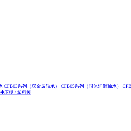
承
CFB03系列（双金属轴承）
CFB05系列（固体润滑轴承）
CF
冲压模 / 塑料模