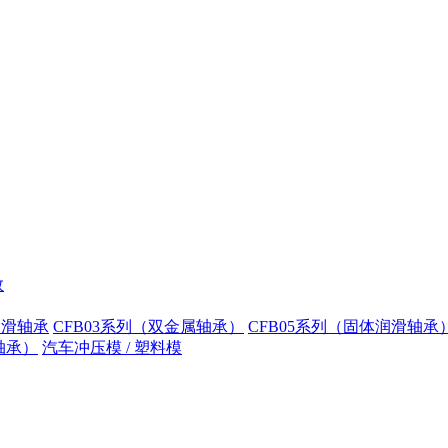
数
润滑轴承
CFB03系列（双金属轴承）
CFB05系列（固体润滑轴承
轴承）
汽车冲压模 / 塑料模