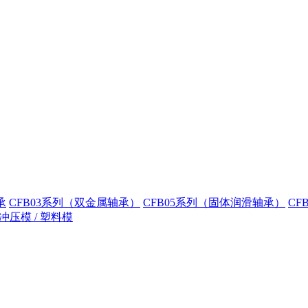
承
CFB03系列（双金属轴承）
CFB05系列（固体润滑轴承）
CF
冲压模 / 塑料模