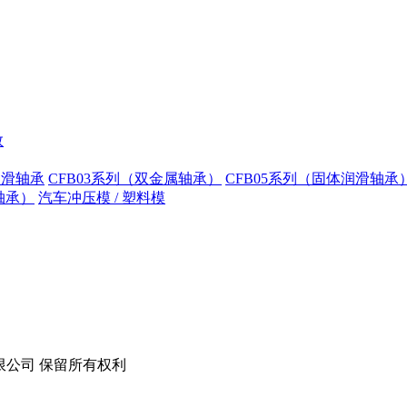
数
润滑轴承
CFB03系列（双金属轴承）
CFB05系列（固体润滑轴承
轴承）
汽车冲压模 / 塑料模
技股份有限公司 保留所有权利