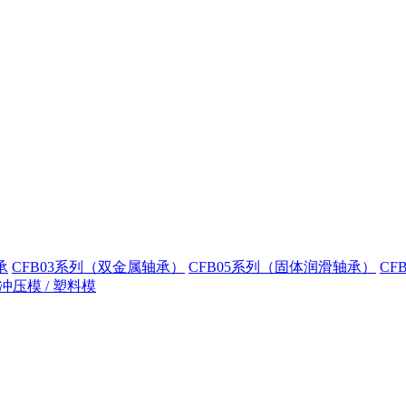
承
CFB03系列（双金属轴承）
CFB05系列（固体润滑轴承）
CF
冲压模 / 塑料模