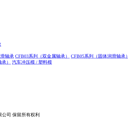
数
润滑轴承
CFB03系列（双金属轴承）
CFB05系列（固体润滑轴承
轴承）
汽车冲压模 / 塑料模
技股份有限公司 保留所有权利