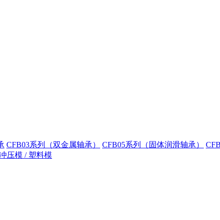
承
CFB03系列（双金属轴承）
CFB05系列（固体润滑轴承）
CF
冲压模 / 塑料模