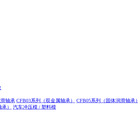
数
润滑轴承
CFB03系列（双金属轴承）
CFB05系列（固体润滑轴承
轴承）
汽车冲压模 / 塑料模