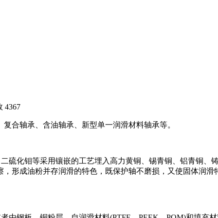
数
4367
、复合轴承、含油轴承、新型单一润滑材料轴承等。
E)、二硫化钼等采用镶嵌的工艺埋入高力黄铜、锡青铜、铝青铜、
擦，形成油粉并存润滑的特色，既保护轴不磨损，又使固体润滑
者由钢板、铜粉层，自润滑材料(PTFE、PEEK、POM)和