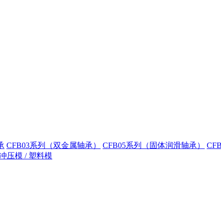
承
CFB03系列（双金属轴承）
CFB05系列（固体润滑轴承）
CF
冲压模 / 塑料模