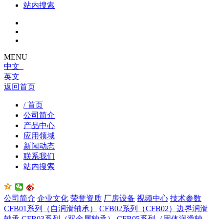
站内搜索
MENU
中文
英文
返回首页
/ 首页
公司简介
产品中心
应用领域
新闻动态
联系我们
站内搜索
公司简介
企业文化
荣誉资质
厂房设备
视频中心
技术参数
CFB01系列（自润滑轴承）
CFB02系列（CFB02）边界润滑
轴承
CFB03系列（双金属轴承）
CFB05系列（固体润滑轴