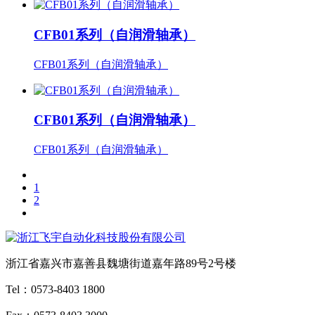
CFB01系列（自润滑轴承）
CFB01系列（自润滑轴承）
CFB01系列（自润滑轴承）
CFB01系列（自润滑轴承）
1
2
浙江省嘉兴市嘉善县魏塘街道嘉年路89号2号楼
Tel：0573-8403 1800