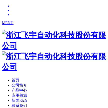
MENU
首页
公司简介
产品中心
应用领域
新闻动态
联系我们