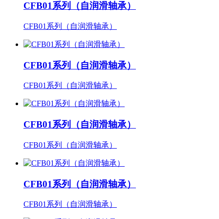
CFB01系列（自润滑轴承）
CFB01系列（自润滑轴承）
CFB01系列（自润滑轴承）
CFB01系列（自润滑轴承）
CFB01系列（自润滑轴承）
CFB01系列（自润滑轴承）
CFB01系列（自润滑轴承）
CFB01系列（自润滑轴承）