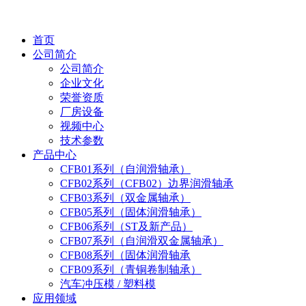
首页
公司简介
公司简介
企业文化
荣誉资质
厂房设备
视频中心
技术参数
产品中心
CFB01系列（自润滑轴承）
CFB02系列（CFB02）边界润滑轴承
CFB03系列（双金属轴承）
CFB05系列（固体润滑轴承）
CFB06系列（ST及新产品）
CFB07系列（自润滑双金属轴承）
CFB08系列（固体润滑轴承
CFB09系列（青铜卷制轴承）
汽车冲压模 / 塑料模
应用领域