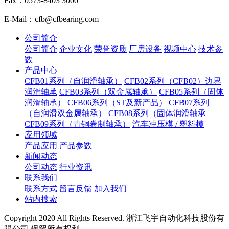
Fax：0573-8403 3000
E-Mail：cfb@cfbearing.com
公司简介
公司简介
企业文化
荣誉资质
厂房设备
视频中心
技术参
数
产品中心
CFB01系列（自润滑轴承）
CFB02系列（CFB02）边界
润滑轴承
CFB03系列（双金属轴承）
CFB05系列（固体
润滑轴承）
CFB06系列（ST及新产品）
CFB07系列
（自润滑双金属轴承）
CFB08系列（固体润滑轴承
CFB09系列（青铜卷制轴承）
汽车冲压模 / 塑料模
应用领域
产品应用
产品参数
新闻动态
公司动态
行业资讯
联系我们
联系方式
留言反馈
加入我们
站内搜索
Copyright 2020 All Rights Reserved. 浙江飞宇自动化科技股份有
限公司 保留所有权利