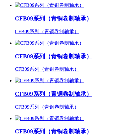
CFB09系列（青铜卷制轴承）
CFB09系列（青铜卷制轴承）
CFB09系列（青铜卷制轴承）
CFB09系列（青铜卷制轴承）
CFB09系列（青铜卷制轴承）
CFB09系列（青铜卷制轴承）
CFB09系列（青铜卷制轴承）