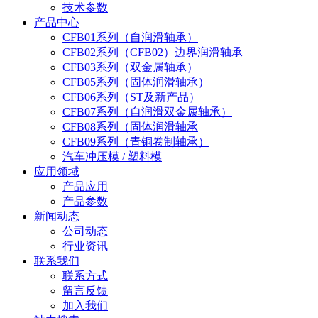
技术参数
产品中心
CFB01系列（自润滑轴承）
CFB02系列（CFB02）边界润滑轴承
CFB03系列（双金属轴承）
CFB05系列（固体润滑轴承）
CFB06系列（ST及新产品）
CFB07系列（自润滑双金属轴承）
CFB08系列（固体润滑轴承
CFB09系列（青铜卷制轴承）
汽车冲压模 / 塑料模
应用领域
产品应用
产品参数
新闻动态
公司动态
行业资讯
联系我们
联系方式
留言反馈
加入我们