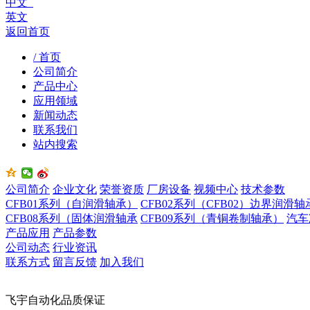
中文
英文
返回首页
/ 首页
公司简介
产品中心
应用领域
新闻动态
联系我们
站内搜索
公司简介
企业文化
荣誉资质
厂房设备
视频中心
技术参数
CFB01系列（自润滑轴承）
CFB02系列（CFB02）边界润滑轴
CFB08系列（固体润滑轴承
CFB09系列（青铜卷制轴承）
汽车
产品应用
产品参数
公司动态
行业资讯
联系方式
留言反馈
加入我们
飞宇自动化品质保证