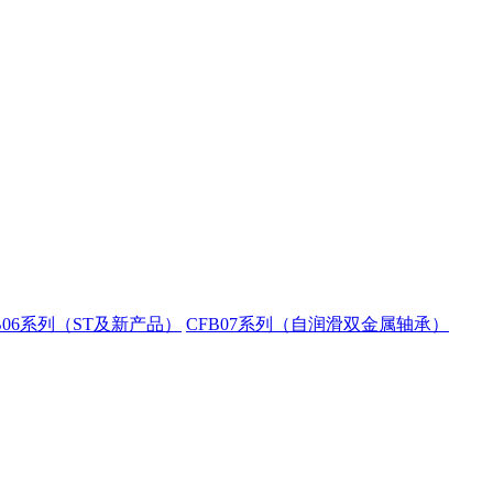
B06系列（ST及新产品）
CFB07系列（自润滑双金属轴承）