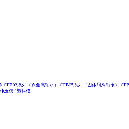
承
CFB03系列（双金属轴承）
CFB05系列（固体润滑轴承）
CF
冲压模 / 塑料模