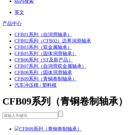
站内搜索
英文
产品中心
CFB01系列（自润滑轴承）
CFB02系列（CFB02）边界润滑轴承
CFB03系列（双金属轴承）
CFB05系列（固体润滑轴承）
CFB06系列（ST及新产品）
CFB07系列（自润滑双金属轴承）
CFB08系列（固体润滑轴承
CFB09系列（青铜卷制轴承）
汽车冲压模 / 塑料模
CFB09系列（青铜卷制轴承）