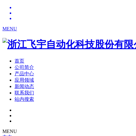
MENU
首页
公司简介
产品中心
应用领域
新闻动态
联系我们
站内搜索
MENU